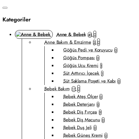
Kategoriler
Anne & Bebek
41
Anne Bakım & Emzirme
2
Göğüs Pedi ve Koruyucu
0
Göğüs Pompası
0
Göğüs Ucu Kremi
1
Süt Arttırıcı İçecek
1
Süt Saklama Poşeti ve Kabı
0
Bebek Bakım
17
Bebek Ateş Ölçer
0
Bebek Deterjanı
0
Bebek Diş Fırçası
9
Bebek Diş Macunu
0
Bebek Duş Jeli
0
Bebek Güneş Kremi
0