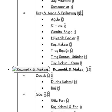
Saç Vitamini
4
Şampuanlar
8
Tıraş & Ağda & Epilasyon
2
Ağda
0
Cımbız
0
Genital Bölge
1
Hijyenik Pedler
0
Kaş Makası
0
Tıraş Bıçağı
0
Tıraş Sonrası Ürünler
0
Tüy Dökücü Krem
1
Kozmetik & Makyaj
1
Dudak
0
Dudak Kalemi
0
Ruj
0
Göz
0
Göz Farı
0
Kaş Kalemi & Farı
0