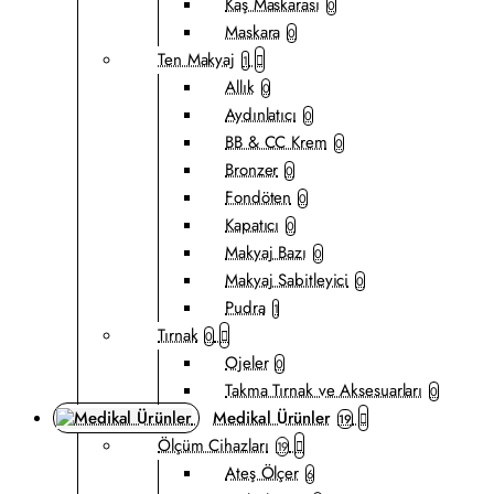
Kaş Maskarası
0
Maskara
0
Ten Makyaj
1
Allık
0
Aydınlatıcı
0
BB & CC Krem
0
Bronzer
0
Fondöten
0
Kapatıcı
0
Makyaj Bazı
0
Makyaj Sabitleyici
0
Pudra
1
Tırnak
0
Ojeler
0
Takma Tırnak ve Aksesuarları
0
Medikal Ürünler
19
Ölçüm Cihazları
19
Ateş Ölçer
6