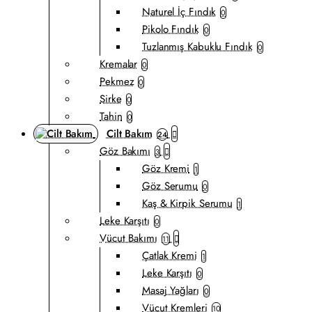
Naturel İç Fındık
0
Pikolo Fındık
0
Tuzlanmış Kabuklu Fındık
0
Kremalar
0
Pekmez
0
Sirke
0
Tahin
0
Cilt Bakım
24
Göz Bakımı
3
Göz Kremi
1
Göz Serumu
0
Kaş & Kirpik Serumu
1
Leke Karşıtı
0
Vücut Bakımı
11
Çatlak Kremi
1
Leke Karşıtı
0
Masaj Yağları
0
Vücut Kremleri
10