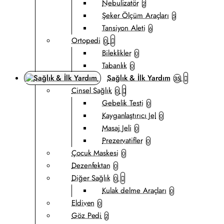
Nebulizatör
2
Şeker Ölçüm Araçları
5
Tansiyon Aleti
6
Ortopedi
0
Bileklikler
0
Tabanlık
0
Sağlık & İlk Yardım
35
Cinsel Sağlık
0
Gebelik Testi
0
Kayganlaştırıcı Jel
0
Masaj Jeli
0
Prezervatifler
0
Çocuk Maskesi
0
Dezenfektan
0
Diğer Sağlık
0
Kulak delme Araçları
0
Eldiven
0
Göz Pedi
2