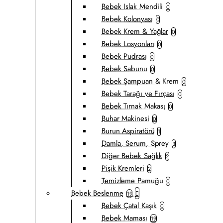
Bebek Islak Mendili
0
Bebek Kolonyası
0
Bebek Krem & Yağlar
0
Bebek Losyonları
0
Bebek Pudrası
0
Bebek Sabunu
0
Bebek Şampuan & Krem
0
Bebek Tarağı ve Fırçası
0
Bebek Tırnak Makası
0
Buhar Makinesi
0
Burun Aspiratörü
1
Damla, Serum, Sprey
3
Diğer Bebek Sağlık
2
Pişik Kremleri
2
Temizleme Pamuğu
0
Bebek Beslenme
19
Bebek Çatal Kaşık
0
Bebek Maması
19