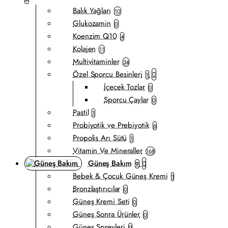
Balık Yağları
10
Glukozamin
0
Koenzim Q10
4
Kolajen
11
Multivitaminler
34
Özel Sporcu Besinleri
1
İçecek Tozlar
0
Sporcu Çaylar
0
Pastil
1
Probiyotik ve Prebiyotik
6
Propolis Arı Sütü
1
Vitamin Ve Mineraller
168
Güneş Bakım
9
Bebek & Çocuk Güneş Kremi
1
Bronzlaştırıcılar
0
Güneş Kremi Seti
0
Güneş Sonra Ürünler
0
Güneş Spreyleri
0