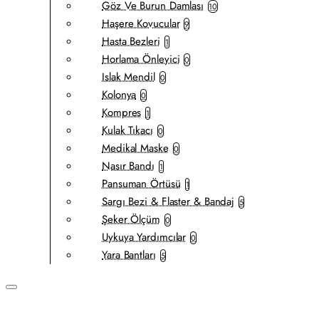
Göz Ve Burun Damlası
10
Haşere Kovucular
9
Hasta Bezleri
1
Horlama Önleyici
0
Islak Mendil
0
Kolonya
0
Kompres
1
Kulak Tıkacı
0
Medikal Maske
0
Nasır Bandı
1
Pansuman Örtüsü
1
Sargı Bezi & Flaster & Bandaj
5
Şeker Ölçüm
0
Uykuya Yardımcılar
0
Yara Bantları
5