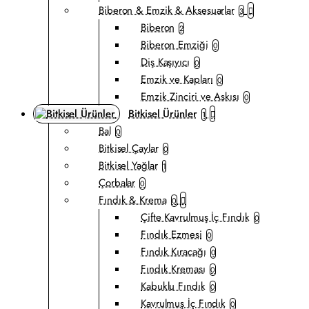
Biberon & Emzik & Aksesuarlar
3
Biberon
2
Biberon Emziği
0
Diş Kaşıyıcı
0
Emzik ve Kapları
0
Emzik Zinciri ve Askısı
0
Bitkisel Ürünler
1
Bal
0
Bitkisel Çaylar
0
Bitkisel Yağlar
1
Çorbalar
0
Fındık & Krema
0
Çifte Kavrulmuş İç Fındık
0
Fındık Ezmesi
0
Fındık Kıracağı
0
Fındık Kreması
0
Kabuklu Fındık
0
Kavrulmuş İç Fındık
0