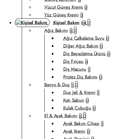
Vücut Güneş Kremi
5
Yüz Güneş Kremi
3
Kişisel Bakım
28
Ağız Bakımı
5
Ağız Çalkalama Suyu
0
Diğer Ağız Bakım
0
Diş Beyazlatma Ürünü
0
Diş Fırçası
4
Diş Macunu
1
Protez Diş Bakımı
0
Banyo & Duş
1
Duş Jeli & Kremi
1
Katı Sabun
0
Kulak Çubuğu
0
El & Ayak Bakımı
2
Ayak Bakım Cihazı
1
Ayak Kremi
0
Ayak Törpüsü