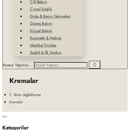
Cilt Bakım
Cinsel Sağlık
Gıda & Besin Takviyeleri
Güneş Bakım
Kişisel Bakım
Kozmetik & Makyaj
Medikal Ürünler
Sağlık & İlk Yardım
Arana Yapınız...
Kremalar
home
Kremalar
Kategoriler