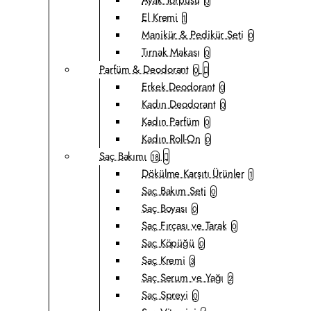
0
El Kremi
1
Manikür & Pedikür Seti
0
Tırnak Makası
0
Parfüm & Deodorant
0
Erkek Deodorant
0
Kadın Deodorant
0
Kadın Parfüm
0
Kadın Roll-On
0
Saç Bakımı
18
Dökülme Karşıtı Ürünler
1
Saç Bakım Seti
0
Saç Boyası
0
Saç Fırçası ve Tarak
0
Saç Köpüğü
0
Saç Kremi
3
Saç Serum ve Yağı
2
Saç Spreyi
0