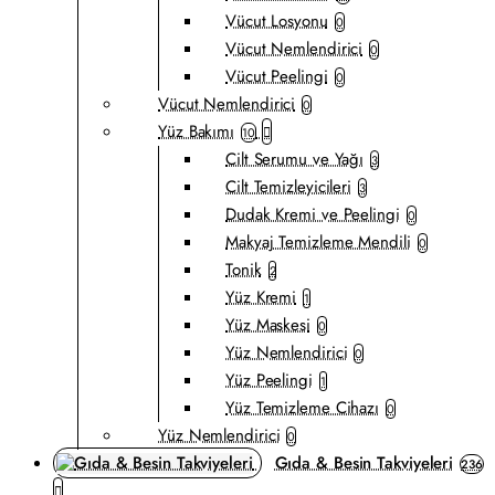
Vücut Losyonu
0
Vücut Nemlendirici
0
Vücut Peelingi
0
Vücut Nemlendirici
0
Yüz Bakımı
10
Cilt Serumu ve Yağı
3
Cilt Temizleyicileri
3
Dudak Kremi ve Peelingi
0
Makyaj Temizleme Mendili
0
Tonik
2
Yüz Kremi
1
Yüz Maskesi
0
Yüz Nemlendirici
0
Yüz Peelingi
1
Yüz Temizleme Cihazı
0
Yüz Nemlendirici
0
Gıda & Besin Takviyeleri
236