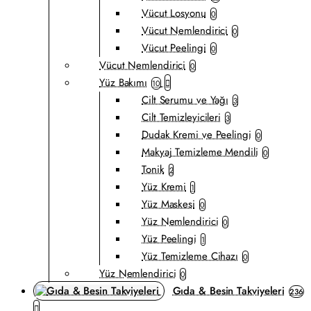
Vücut Losyonu
0
Vücut Nemlendirici
0
Vücut Peelingi
0
Vücut Nemlendirici
0
Yüz Bakımı
10
Cilt Serumu ve Yağı
3
Cilt Temizleyicileri
3
Dudak Kremi ve Peelingi
0
Makyaj Temizleme Mendili
0
Tonik
2
Yüz Kremi
1
Yüz Maskesi
0
Yüz Nemlendirici
0
Yüz Peelingi
1
Yüz Temizleme Cihazı
0
Yüz Nemlendirici
0
Gıda & Besin Takviyeleri
236