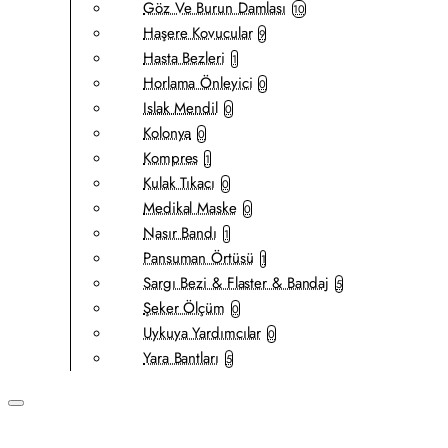
Göz Ve Burun Damlası
10
Haşere Kovucular
9
Hasta Bezleri
1
Horlama Önleyici
0
Islak Mendil
0
Kolonya
0
Kompres
1
Kulak Tıkacı
0
Medikal Maske
0
Nasır Bandı
1
Pansuman Örtüsü
1
Sargı Bezi & Flaster & Bandaj
5
Şeker Ölçüm
0
Uykuya Yardımcılar
0
Yara Bantları
5