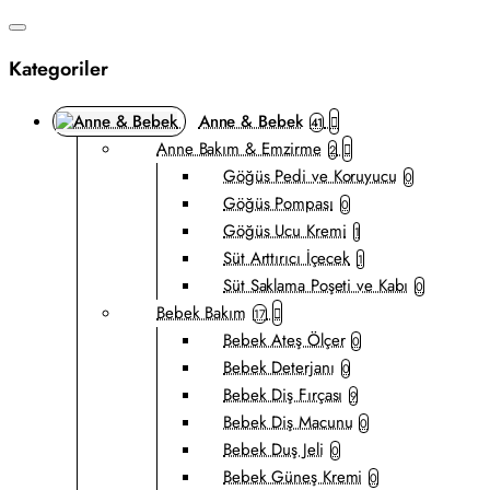
Kategoriler
Anne & Bebek
41
Anne Bakım & Emzirme
2
Göğüs Pedi ve Koruyucu
0
Göğüs Pompası
0
Göğüs Ucu Kremi
1
Süt Arttırıcı İçecek
1
Süt Saklama Poşeti ve Kabı
0
Bebek Bakım
17
Bebek Ateş Ölçer
0
Bebek Deterjanı
0
Bebek Diş Fırçası
9
Bebek Diş Macunu
0
Bebek Duş Jeli
0
Bebek Güneş Kremi
0