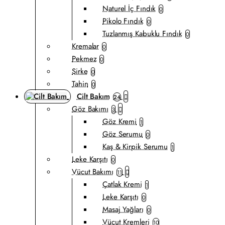
Naturel İç Fındık
0
Pikolo Fındık
0
Tuzlanmış Kabuklu Fındık
0
Kremalar
0
Pekmez
0
Sirke
0
Tahin
0
Cilt Bakım
24
Göz Bakımı
3
Göz Kremi
1
Göz Serumu
0
Kaş & Kirpik Serumu
1
Leke Karşıtı
0
Vücut Bakımı
11
Çatlak Kremi
1
Leke Karşıtı
0
Masaj Yağları
0
Vücut Kremleri
10