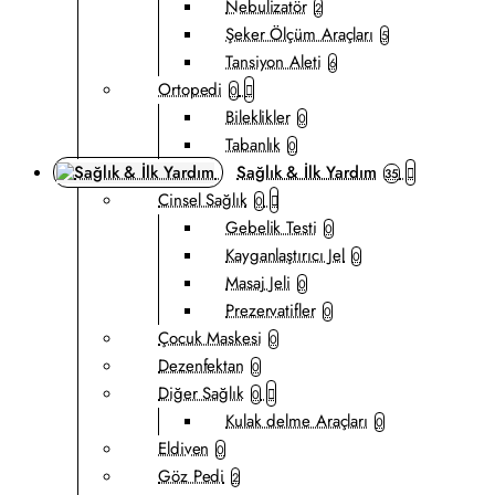
Nebulizatör
2
Şeker Ölçüm Araçları
5
Tansiyon Aleti
6
Ortopedi
0
Bileklikler
0
Tabanlık
0
Sağlık & İlk Yardım
35
Cinsel Sağlık
0
Gebelik Testi
0
Kayganlaştırıcı Jel
0
Masaj Jeli
0
Prezervatifler
0
Çocuk Maskesi
0
Dezenfektan
0
Diğer Sağlık
0
Kulak delme Araçları
0
Eldiven
0
Göz Pedi
2