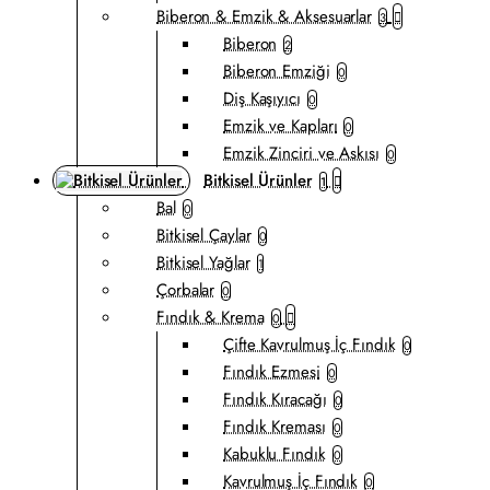
Biberon & Emzik & Aksesuarlar
3
Biberon
2
Biberon Emziği
0
Diş Kaşıyıcı
0
Emzik ve Kapları
0
Emzik Zinciri ve Askısı
0
Bitkisel Ürünler
1
Bal
0
Bitkisel Çaylar
0
Bitkisel Yağlar
1
Çorbalar
0
Fındık & Krema
0
Çifte Kavrulmuş İç Fındık
0
Fındık Ezmesi
0
Fındık Kıracağı
0
Fındık Kreması
0
Kabuklu Fındık
0
Kavrulmuş İç Fındık
0