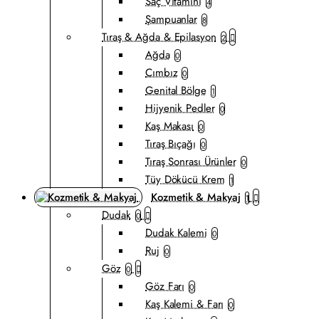
Saç Vitamini
4
Şampuanlar
8
Tıraş & Ağda & Epilasyon
2
Ağda
0
Cımbız
0
Genital Bölge
1
Hijyenik Pedler
0
Kaş Makası
0
Tıraş Bıçağı
0
Tıraş Sonrası Ürünler
0
Tüy Dökücü Krem
1
Kozmetik & Makyaj
1
Dudak
0
Dudak Kalemi
0
Ruj
0
Göz
0
Göz Farı
0
Kaş Kalemi & Farı
0