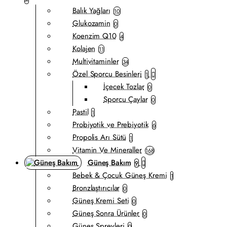
Balık Yağları
10
Glukozamin
0
Koenzim Q10
4
Kolajen
11
Multivitaminler
34
Özel Sporcu Besinleri
1
İçecek Tozlar
0
Sporcu Çaylar
0
Pastil
1
Probiyotik ve Prebiyotik
6
Propolis Arı Sütü
1
Vitamin Ve Mineraller
168
Güneş Bakım
9
Bebek & Çocuk Güneş Kremi
1
Bronzlaştırıcılar
0
Güneş Kremi Seti
0
Güneş Sonra Ürünler
0
Güneş Spreyleri
0