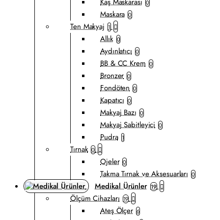
Kaş Maskarası
0
Maskara
0
Ten Makyaj
1
Allık
0
Aydınlatıcı
0
BB & CC Krem
0
Bronzer
0
Fondöten
0
Kapatıcı
0
Makyaj Bazı
0
Makyaj Sabitleyici
0
Pudra
1
Tırnak
0
Ojeler
0
Takma Tırnak ve Aksesuarları
0
Medikal Ürünler
19
Ölçüm Cihazları
19
Ateş Ölçer
6