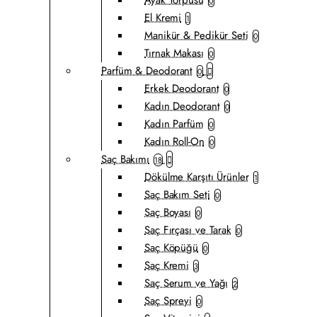
0
El Kremi
1
Manikür & Pedikür Seti
0
Tırnak Makası
0
Parfüm & Deodorant
0
Erkek Deodorant
0
Kadın Deodorant
0
Kadın Parfüm
0
Kadın Roll-On
0
Saç Bakımı
18
Dökülme Karşıtı Ürünler
1
Saç Bakım Seti
0
Saç Boyası
0
Saç Fırçası ve Tarak
0
Saç Köpüğü
0
Saç Kremi
3
Saç Serum ve Yağı
2
Saç Spreyi
0