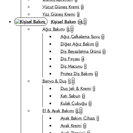
Vücut Güneş Kremi
5
Yüz Güneş Kremi
3
Kişisel Bakım
28
Ağız Bakımı
5
Ağız Çalkalama Suyu
0
Diğer Ağız Bakım
0
Diş Beyazlatma Ürünü
0
Diş Fırçası
4
Diş Macunu
1
Protez Diş Bakımı
0
Banyo & Duş
1
Duş Jeli & Kremi
1
Katı Sabun
0
Kulak Çubuğu
0
El & Ayak Bakımı
2
Ayak Bakım Cihazı
1
Ayak Kremi
0
Ayak Törpüsü