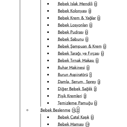
Bebek Islak Mendili
0
Bebek Kolonyası
0
Bebek Krem & Yağlar
0
Bebek Losyonları
0
Bebek Pudrası
0
Bebek Sabunu
0
Bebek Şampuan & Krem
0
Bebek Tarağı ve Fırçası
0
Bebek Tırnak Makası
0
Buhar Makinesi
0
Burun Aspiratörü
1
Damla, Serum, Sprey
3
Diğer Bebek Sağlık
2
Pişik Kremleri
2
Temizleme Pamuğu
0
Bebek Beslenme
19
Bebek Çatal Kaşık
0
Bebek Maması
19